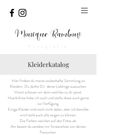
Monique Rambow
Fotografie
Kleiderkatalog
Hier findest du meine zauberhafte Sammlung an
Kleidern. Du darfst Dir deine Lieblinge aussuchen.
Vorort schauen wir dann welches zu dir passt.
Haarkränze habe ich auch und stelle diese auch gerne
zur Verfügung.
Einige Kleider sind noch nicht dabei, aber ich bemühe
mich bald euch alle zeigen zu können.
Die Farben weichen auf den Fotos ab.
Am besten du sendest mir Screenshots von deinen
Favouriten.